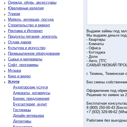
Одежда, обувь, аксессуары
Ювелирные изделия
Туризм
Мебель, интерьер, посуда
Строительство и ремонт
Реклама и Интернет
Выдаем займы под зал
Мы выдаем деньги под 
Продукты питания, алкоголь
- Квартиры
Отдам даром
- Комнаты
Культура и искусство
- Офиса
- Коттеджа
Промышленное оборудование
- Доли
Сырье и материалы
- Авто, ПТС
Софт, программы
САМЫЙ НИЗКИЙ ПРО
Музыка
г. Тюмень, Тюменская 
Кино и видео
Услуги
Без смены собственник
Аудиторские услуги
Оформление под обреме
Адвокаты, нотариусы
Решение по заявке за 2
Бизнес предложения
Бесплатная консультац
Бухгалтерия, аудит
8 (800) 250-00-43 (Бес
Гостиницы
+7 (932) 329-99-62 (Wha
Дизайн интерьера
Работаем без выходны
Детективы
Консалтинг