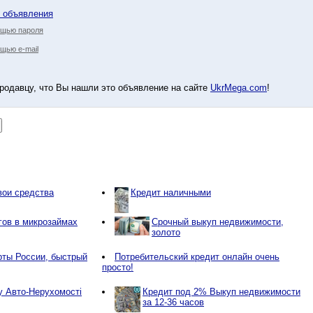
у объявления
ощью пароля
щью e-mail
родавцу, что Вы нашли это объявление на сайте
UkrMega.com
!
вои средства
Кредит наличными
гов в микрозаймах
Срочный выкуп недвижимости,
золото
рты России, быстрый
Потребительский кредит онлайн очень
просто!
у Авто-Нерухомості
Кредит под 2% Выкуп недвижимости
за 12-36 часов