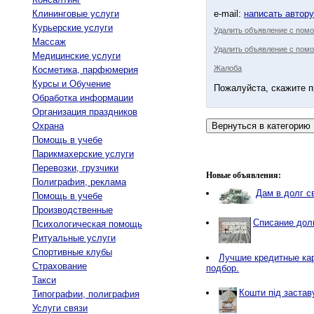
Клининговые услуги
e-mail:
написать автор
Курьерские услуги
Удалить объявление с пом
Массаж
Удалить объявление с помо
Медицинские услуги
Жалоба
Косметика, парфюмерия
Курсы и Обучение
Пожалуйста, скажите п
Обработка информации
Организация праздников
Охрана
Помощь в учебе
Парикмахерские услуги
Перевозки, грузчики
Новые объявления:
Полиграфия, реклама
Дам в долг с
Помощь в учебе
Производственные
Списание дол
Психологическая помощь
Ритуальные услуги
Спортивные клубы
Лучшие кредитные ка
Страхование
подбор.
Такси
Кошти під застав
Типографии, полиграфия
Услуги связи