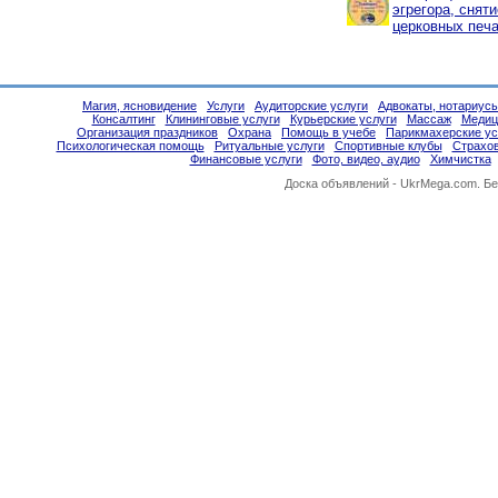
эгрегора, снят
церковных печа
Магия, ясновидение
Услуги
Аудиторские услуги
Адвокаты, нотариус
Консалтинг
Клининговые услуги
Курьерские услуги
Массаж
Медиц
Организация праздников
Охрана
Помощь в учебе
Парикмахерские ус
Психологическая помощь
Ритуальные услуги
Спортивные клубы
Страхо
Финансовые услуги
Фото, видео, аудио
Химчистка
Доска объявлений -
UkrMega.com
. Б