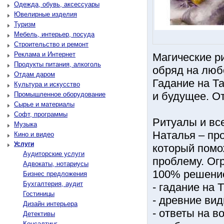
Одежда, обувь, аксессуары
Ювелирные изделия
Туризм
Мебель, интерьер, посуда
Строительство и ремонт
Реклама и Интернет
Магические р
Продукты питания, алкоголь
обряд на люб
Отдам даром
Гадание на Т
Культура и искусство
и будущее. О
Промышленное оборудование
Сырье и материалы
Софт, программы
Ритуалы и вс
Музыка
Наталья – пр
Кино и видео
Услуги
который помо
Аудиторские услуги
проблему. Огр
Адвокаты, нотариусы
100% решени
Бизнес предложения
Бухгалтерия, аудит
- гадание на 
Гостиницы
- древние ви
Дизайн интерьера
- ответы на в
Детективы
Консалтинг