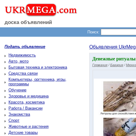
доска объявлений
Поиск:
Подать объявление
Объявления UkrMeg
Недвижимость
Денежные ритуалы.
Авто, мото
Германия
/
Бавария
/
Мюнхе
Бытовая техника и электроника
Средства связи
Компьютеры, оргтехника, игры,
программы
Обучение
Здоровье и медицина
Красота, косметика
Работа / Вакансии
Знакомства
Спорт
Животные и растения
Детские товары