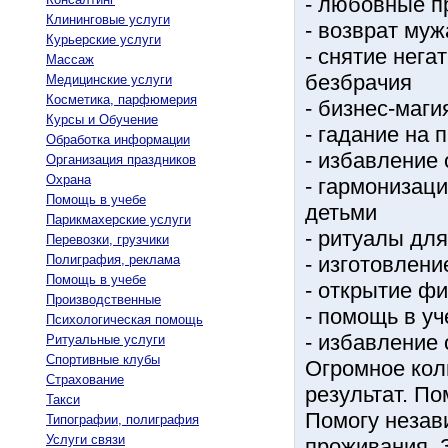
- любовные п
Клининговые услуги
- возврат му
Курьерские услуги
- снятие нега
Массаж
безбрачия
Медицинские услуги
Косметика, парфюмерия
- бизнес-маги
Курсы и Обучение
- гадание на
Обработка информации
- избавление 
Организация праздников
Охрана
- гармонизац
Помощь в учебе
детьми
Парикмахерские услуги
- ритуалы дл
Перевозки, грузчики
Полиграфия, реклама
- изготовлени
Помощь в учебе
- открытие ф
Производственные
- помощь в уч
Психологическая помощь
- избавление
Ритуальные услуги
Спортивные клубы
Огромное кол
Страхование
результат. По
Такси
Помогу незав
Типографии, полиграфия
Услуги связи
проживания. 