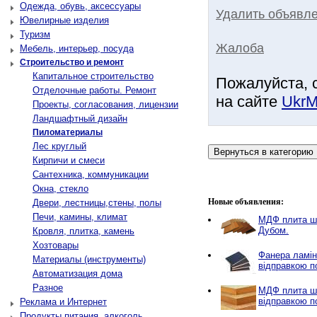
Одежда, обувь, аксессуары
Удалить объявле
Ювелирные изделия
Туризм
Жалоба
Мебель, интерьер, посуда
Строительство и ремонт
Капитальное строительство
Пожалуйста, 
Отделочные работы. Ремонт
на сайте
UkrM
Проекты, согласования, лицензии
Ландшафтный дизайн
Пиломатериалы
Лес круглый
Кирпичи и смеси
Сантехника, коммуникации
Окна, стекло
Новые объявления:
Двери, лестницы,стены, полы
Печи, камины, климат
МДФ плита ш
Дубом.
Кровля, плитка, камень
Хозтовары
Фанера ламі
Материалы (инструменты)
відправкою по
Автоматизация дома
Разное
МДФ плита ш
відправкою по
Реклама и Интернет
Продукты питания, алкоголь