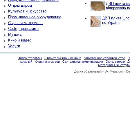
ДВП плита ш
Отдам даром
відправкою по
Культура и искусство
Промышленное оборудование
ДВП плита шпон
по Україні.
Сырье и материалы
Софт, программы
Музыка
Кино и видео
Услуги
Пиломатериалы
Строительство и ремонт
Капитальное строительство
О
круглый
Кирпичи и смеси
Сантехника, коммуникации
Окна, стекло
Д
Материалы (инструм
Доска объявлений -
UkrMega.com
. Б