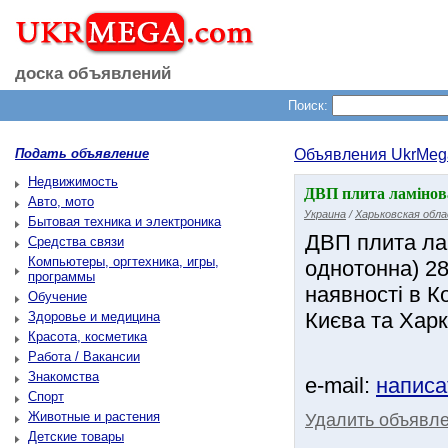
доска объявлений
Поиск:
Подать объявление
Объявления UkrMeg
Недвижимость
ДВП плита ламінова
Авто, мото
Украина
/
Харьковская обл
Бытовая техника и электроника
ДВП плита ла
Средства связи
Компьютеры, оргтехника, игры,
однотонна) 2
программы
наявності в К
Обучение
Києва та Харко
Здоровье и медицина
Красота, косметика
Работа / Вакансии
Знакомства
e-mail:
написа
Спорт
Животные и растения
Удалить объявл
Детские товары