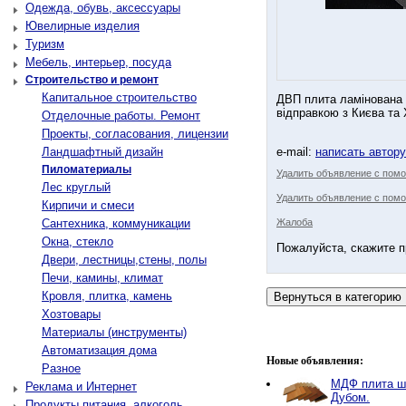
Одежда, обувь, аксессуары
Ювелирные изделия
Туризм
Мебель, интерьер, посуда
Строительство и ремонт
Капитальное строительство
ДВП плита ламінована б
відправкою з Києва та Х
Отделочные работы. Ремонт
Проекты, согласования, лицензии
Ландшафтный дизайн
e-mail:
написать автор
Пиломатериалы
Удалить объявление с пом
Лес круглый
Удалить объявление с помо
Кирпичи и смеси
Сантехника, коммуникации
Жалоба
Окна, стекло
Пожалуйста, скажите п
Двери, лестницы,стены, полы
Печи, камины, климат
Кровля, плитка, камень
Хозтовары
Материалы (инструменты)
Автоматизация дома
Новые объявления:
Разное
МДФ плита ш
Реклама и Интернет
Дубом.
Продукты питания, алкоголь