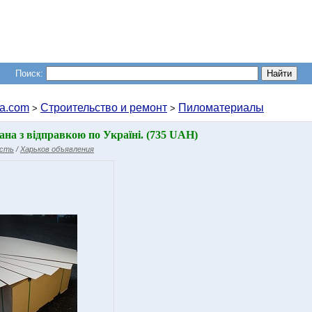
Поиск:
a.com
Строительство и ремонт
Пиломатериалы
>
>
на з відправкою по Україні. (735 UAH)
асть
/
Харьков объявления