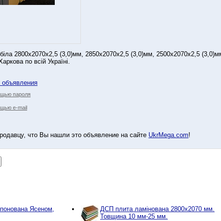
іла 2800х2070x2,5 (3,0)мм, 2850х2070x2,5 (3,0)мм, 2500х2070х2,5 (3,0)м
аркова по всій Україні.
у объявления
ощью пароля
щью e-mail
родавцу, что Вы нашли это объявление на сайте
UkrMega.com
!
понована Ясеном,
ДСП плита ламінована 2800х2070 мм.
Товщина 10 мм-25 мм.