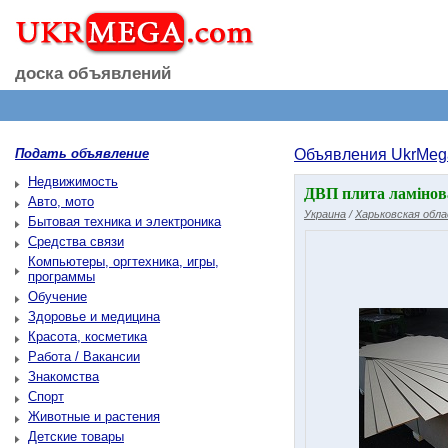
доска объявлений
Подать объявление
Объявления UkrMeg
Недвижимость
ДВП плита ламінова
Авто, мото
Украина
/
Харьковская обл
Бытовая техника и электроника
Средства связи
Компьютеры, оргтехника, игры,
программы
Обучение
Здоровье и медицина
Красота, косметика
Работа / Вакансии
Знакомства
Спорт
Животные и растения
Детские товары