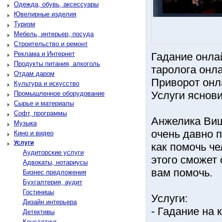
Одежда, обувь, аксессуары
Ювелирные изделия
Туризм
Мебель, интерьер, посуда
Строительство и ремонт
Реклама и Интернет
Гадание онла
Продукты питания, алкоголь
таролога онл
Отдам даром
Приворот онл
Культура и искусство
Услуги яснови
Промышленное оборудование
Сырье и материалы
Софт, программы
Анжелика Виш
Музыка
очень давно 
Кино и видео
Услуги
как помочь че
Аудиторские услуги
этого сможет 
Адвокаты, нотариусы
вам помочь.
Бизнес предложения
Бухгалтерия, аудит
Гостиницы
Услуги:
Дизайн интерьера
- Гадание на 
Детективы
Консалтинг