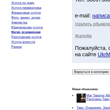
Услуги по дому
Услуги переводчика
Финансовые услуги
e-mail:
написа
Фото, видео, аудио
Химчистка
Удалить объявле
Юридические услуги
Магия, ясновидение
Жалоба
Риэлторские услуги
Услуги агентств
Разное
Пожалуйста, 
на сайте
UkrM
Новые объявления:
Маг Таролог Ма
Расклады Таро
Таро. Очищення. Захи