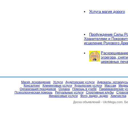
Услуга магия дорого
Пробуждение Силы Ро
Хранителями и Покровит
исцеление Родового Дре
Раскрещивание,
эгрегора, снят
церковных печа
Магия, ясновидение
Услуги
Аудиторские услуги
Адвокаты, нотариус
Консалтинг
Клининговые услуги
Курьерские услуги
Массаж
Медиц
Организация праздников
Охрана
Помощь в учебе
Парикмахерские ус
Психологическая помощь
Ритуальные услуги
Спортивные клубы
Страхо
Финансовые услуги
Фото, видео, аудио
Химчистка
Доска объявлений -
UkrMega.com
. Б