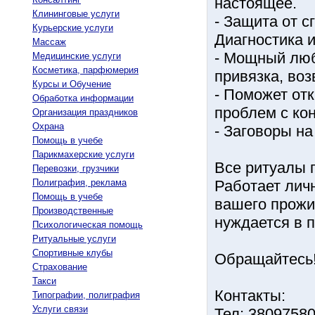
настоящее.
Клининговые услуги
- Защита от с
Курьерские услуги
Диагностика и
Массаж
- Мощный люб
Медицинские услуги
Косметика, парфюмерия
привязка, во
Курсы и Обучение
- Поможет от
Обработка информации
проблем с ко
Организация праздников
Охрана
- Заговоры на
Помощь в учебе
Парикмахерские услуги
Все ритуалы п
Перевозки, грузчики
Полиграфия, реклама
Работает лич
Помощь в учебе
вашего прожи
Производственные
нуждается в 
Психологическая помощь
Ритуальные услуги
Спортивные клубы
Обращайтесь
Страхование
Такси
Контакты:
Типографии, полиграфия
Услуги связи
Тел: 38097580