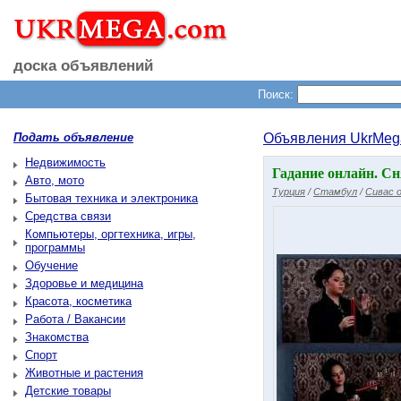
доска объявлений
Поиск:
Подать объявление
Объявления UkrMeg
Недвижимость
Гадание онлайн. Сн
Авто, мото
Турция
/
Стамбул
/
Сивас 
Бытовая техника и электроника
Средства связи
Компьютеры, оргтехника, игры,
программы
Обучение
Здоровье и медицина
Красота, косметика
Работа / Вакансии
Знакомства
Спорт
Животные и растения
Детские товары