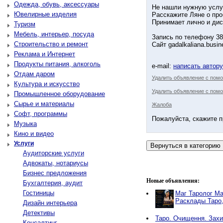
Одежда, обувь, аксессуары
Не нашли нужную услу
Ювелирные изделия
Расскажите Ляне о про
Принимает лично и дис
Туризм
Мебель, интерьер, посуда
Запись по телефону 38
Строительство и ремонт
Сайт gadalkaliana.busin
Реклама и Интернет
Продукты питания, алкоголь
e-mail:
написать автор
Отдам даром
Удалить объявление с пом
Культура и искусство
Удалить объявление с помо
Промышленное оборудование
Сырье и материалы
Жалоба
Софт, программы
Пожалуйста, скажите п
Музыка
Кино и видео
Услуги
Аудиторские услуги
Адвокаты, нотариусы
Бизнес предложения
Новые объявления:
Бухгалтерия, аудит
Гостиницы
Маг Таролог Ма
Расклады Таро
Дизайн интерьера
Детективы
Таро. Очищення. Захи
Консалтинг