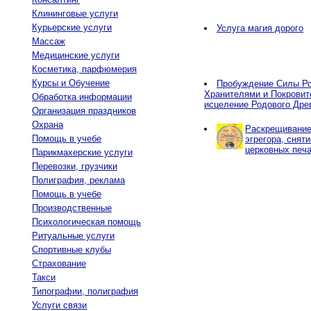
Клининговые услуги
Курьерские услуги
Услуга магия дорого
Массаж
Медицинские услуги
Косметика, парфюмерия
Курсы и Обучение
Пробуждение Силы Ро
Хранителями и Покровит
Обработка информации
исцеление Родового Дре
Организация праздников
Охрана
Раскрещивание,
Помощь в учебе
эгрегора, снят
церковных печа
Парикмахерские услуги
Перевозки, грузчики
Полиграфия, реклама
Помощь в учебе
Производственные
Психологическая помощь
Ритуальные услуги
Спортивные клубы
Страхование
Такси
Типографии, полиграфия
Услуги связи