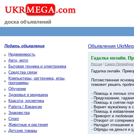
доска объявлений
Подать объявление
Объявления UkrMeg
Недвижимость
Гадалка онлайн. Пр
Авто, мото
Россия
/
Санкт-Петербург 
Бытовая техника и электроника
Гадалка онлайн. Приво
Средства связи
Компьютеры, оргтехника, игры,
Потомственная ясновид
программы
поможет решить пробле
Обучение
- Помощь в личных от
Здоровье и медицина
- Предсказание, гадани
Красота, косметика
- Помощь в снятии порч
Работа / Вакансии
- Вернет мужа/жену в 
- Помощь в избавлении
Знакомства
- Приворот и любовная
Спорт
- Отворот от сопернико
Животные и растения
- Наладит отношения в
- Обряды на деньги и у
Детские товары