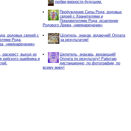
любви,верности,будущем.
Пробуждение Силы Рода, родовых
связей с Хранителями и
Покровителями Рода, исцеление
Родового Древа, «имянаречение»
да, родовых связей с
Цілитель, знахар, відаючий! Оплата
елями Рода,
за результатом!
ва, «имянаречение»
 раскрест, выход из
Целитель, знахарь, ведающий!
ие рабского ошейника и
Оплата по результату! Работаю
тей.
дистанционно, по фотографии, по
всему миру!