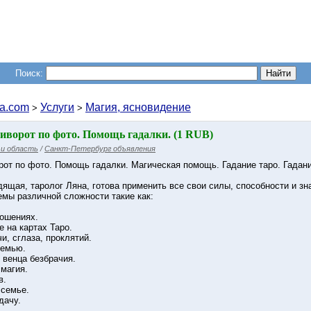
Поиск:
a.com
Услуги
Магия, ясновидение
>
>
иворот по фото. Помощь гадалки. (1 RUB)
и область
/
Санкт-Петербург объявления
рот по фото. Помощь гадалки. Магическая помощь. Гадание таро. Гадан
ящая, таролог Ляна, готова применить все свои силы, способности и з
мы различной сложности такие как:
ношениях.
е на картах Таро.
и, сглаза, проклятий.
семью.
 венца безбрачия.
 магия.
в.
 семье.
дачу.