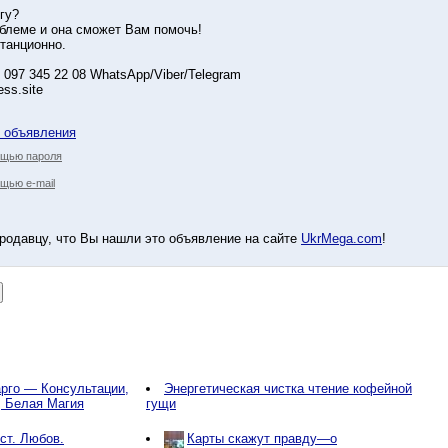
гу?
блеме и она сможет Вам помочь!
танционно.
 097 345 22 08 WhatsApp/Viber/Telegram
ess.site
у объявления
ощью пароля
щью e-mail
родавцу, что Вы нашли это объявление на сайте
UkrMega.com
!
рго — Консультации,
Энергетическая чистка чтение кофейной
, Белая Магия
гущи
ст. Любов.
Карты скажут правду—о