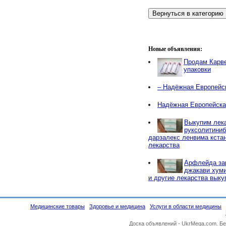
Новые объявления:
Продам Карв
упаковки
– Надёжная Европейс
Надёжная Европейска
Выкупим лека
руксолитиниб
дарзалекс ленвима кстан
лекарства
Арфлейда за
джакави хуми
и другие лекарства выку
Медицинские товары
Здоровье и медицина
Услуги в области медицины
Доска объявлений -
UkrMega.com
. Б