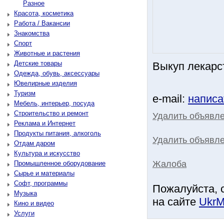
Разное
Красота, косметика
Работа / Вакансии
Знакомства
Спорт
Животные и растения
Детские товары
Выкуп лекарс
Одежда, обувь, аксессуары
Ювелирные изделия
Туризм
e-mail:
написа
Мебель, интерьер, посуда
Строительство и ремонт
Удалить объявл
Реклама и Интернет
Продукты питания, алкоголь
Удалить объявле
Отдам даром
Культура и искусство
Жалоба
Промышленное оборудование
Сырье и материалы
Софт, программы
Пожалуйста, 
Музыка
на сайте
UkrM
Кино и видео
Услуги