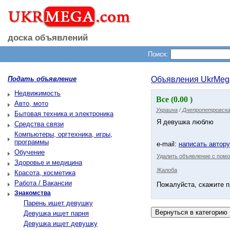
доска объявлений
Поиск:
Подать объявление
Объявления UkrMeg
Недвижимость
Все (0.00 )
Авто, мото
Украина
/
Днепропетровска
Бытовая техника и электроника
Я девушка люблю
Средства связи
Компьютеры, оргтехника, игры,
программы
e-mail:
написать автор
Обучение
Удалить объявление с помо
Здоровье и медицина
Жалоба
Красота, косметика
Работа / Вакансии
Пожалуйста, скажите п
Знакомства
Парень ищет девушку
Девушка ищет парня
Девушка ищет девушку