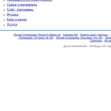
Сырье и материалы
Софт, программы
Музыка
Кино и видео
Услуги
Легкие отношения. Интин в обмен на
Знакомства
Парень ищет девушку
отношения. Он ищет ее 18+
Легкие отношения. Она ищет его 18+
Легк
Свингеры
Не м
Доска объявлений -
UkrMega.com
. Б