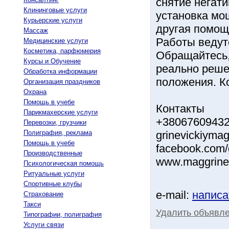
снятие негати
Клининговые услуги
установка мо
Курьерские услуги
другая помощь
Массаж
Работы ведут
Медицинские услуги
Косметика, парфюмерия
Обращайтесь,
Курсы и Обучение
реально реше
Обработка информации
положения. К
Организация праздников
Охрана
Помощь в учебе
Контакты
Парикмахерские услуги
+38067609432
Перевозки, грузчики
Полиграфия, реклама
grinevickiyma
Помощь в учебе
facebook.com/g
Производственные
www.maggrinev
Психологическая помощь
Ритуальные услуги
Спортивные клубы
e-mail:
написа
Страхование
Такси
Удалить объявл
Типографии, полиграфия
Услуги связи