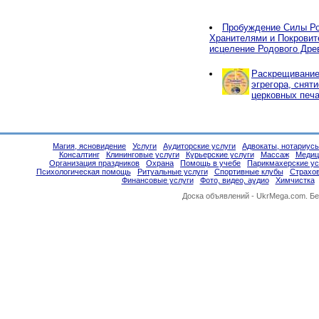
Пробуждение Силы Ро
Хранителями и Покровит
исцеление Родового Дре
Раскрещивание,
эгрегора, снят
церковных печа
Магия, ясновидение
Услуги
Аудиторские услуги
Адвокаты, нотариус
Консалтинг
Клининговые услуги
Курьерские услуги
Массаж
Медиц
Организация праздников
Охрана
Помощь в учебе
Парикмахерские ус
Психологическая помощь
Ритуальные услуги
Спортивные клубы
Страхо
Финансовые услуги
Фото, видео, аудио
Химчистка
Доска объявлений -
UkrMega.com
. Б