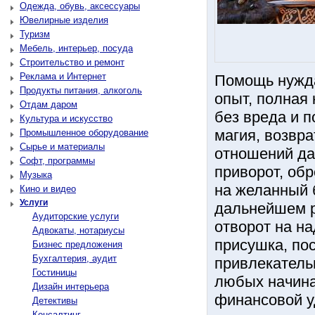
Одежда, обувь, аксессуары
Ювелирные изделия
Туризм
Мебель, интерьер, посуда
Строительство и ремонт
Реклама и Интернет
Помощь нужда
Продукты питания, алкоголь
опыт, полная
Отдам даром
без вреда и 
Культура и искусство
магия, возвр
Промышленное оборудование
Сырье и материалы
отношений да
Софт, программы
приворот, об
Музыка
на желанный 
Кино и видео
Услуги
дальнейшем ра
Аудиторские услуги
отворот на на
Адвокаты, нотариусы
присушка, пос
Бизнес предложения
Бухгалтерия, аудит
привлекательн
Гостиницы
любых начина
Дизайн интерьера
финансовой уд
Детективы
Консалтинг