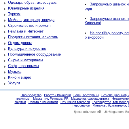
Одежда, обувь, аксессуары
Запрошуємо швачок на
Ювелирные изделия
одяг
Туризм
Запрошуємо швачок н
Мебель, интерьер, посуда
Київська)
Строительство и ремонт
Реклама и Интернет
На постійну роботу по
Продукты питания, алкоголь
різноробочі
Отдам даром
Культура и искусство
Промышленное оборудование
Сырье и материалы
Софт, программы
Музыка
Кино и видео
Услуги
Производство
Работа / Вакансии
Бары, рестораны
Без спецнавыков, 
транспорт
Маркетинг, Реклама, PR
Медицина, фармацевтика
Недвижимо
закупки
Работа с клиентами
Розничная торговля
Руководство, топ-менед
персоналом
Финансы, бухгалтерия, 
Доска объявлений -
UkrMega.com
. Б