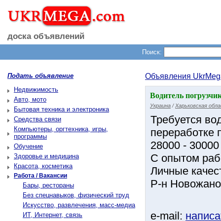
доска объявлений
Поиск:
Подать объявление
Объявления UkrMeg
Недвижимость
Водитель погрузчик
Авто, мото
Украина
/
Харьковская обл
Бытовая техника и электроника
Требуется вод
Средства связи
Компьютеры, оргтехника, игры,
переработке 
программы
28000 - 30000 
Обучение
С опытом раб
Здоровье и медицина
Красота, косметика
Личные качест
Работа / Вакансии
Р-н Новожанов
Бары, рестораны
Без спецнавыков, физический труд
Искусство, развлечения, масс-медиа
e-mail:
написа
ИТ, Интернет, связь