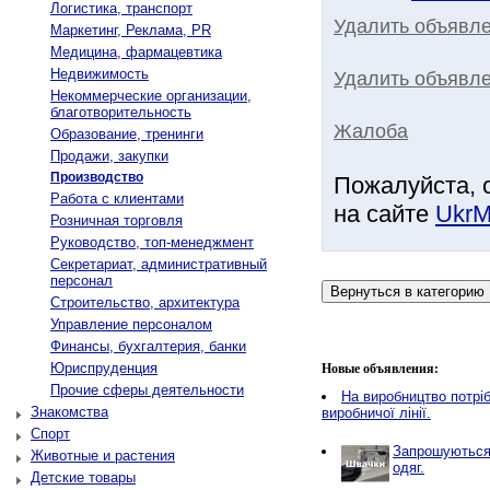
Логистика, транспорт
Удалить объявл
Маркетинг, Реклама, PR
Медицина, фармацевтика
Недвижимость
Удалить объявле
Некоммерческие организации,
благотворительность
Жалоба
Образование, тренинги
Продажи, закупки
Производство
Пожалуйста, 
Работа с клиентами
на сайте
UkrM
Розничная торговля
Руководство, топ-менеджмент
Секретариат, административный
персонал
Строительство, архитектура
Управление персоналом
Финансы, бухгалтерия, банки
Юриспруденция
Новые объявления:
Прочие сферы деятельности
Нa виробництво потріб
Знакомства
виробничої лінії.
Спорт
Запрошуються 
Животные и растения
одяг.
Детские товары