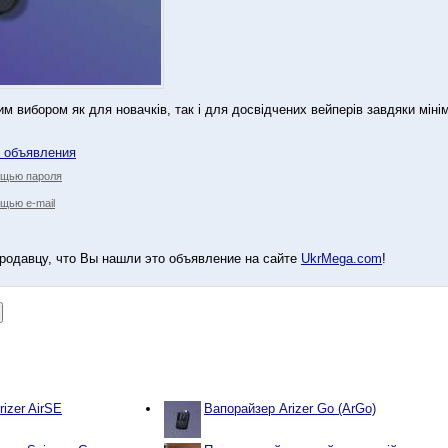
м вибором як для новачків, так і для досвідчених вейперів завдяки міні
у объявления
ощью пароля
щью e-mail
родавцу, что Вы нашли это объявление на сайте
UkrMega.com
!
izer AirSE
Вапорайзер Arizer Go (ArGo)