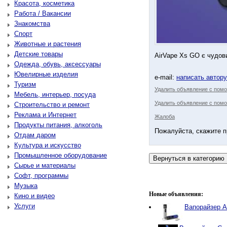
Красота, косметика
Работа / Вакансии
Знакомства
Спорт
Животные и растения
Детские товары
AirVape Xs GO є чудови
Одежда, обувь, аксессуары
Ювелирные изделия
e-mail:
написать автор
Туризм
Удалить объявление с пом
Мебель, интерьер, посуда
Удалить объявление с помо
Строительство и ремонт
Реклама и Интернет
Жалоба
Продукты питания, алкоголь
Пожалуйста, скажите п
Отдам даром
Культура и искусство
Промышленное оборудование
Сырье и материалы
Софт, программы
Музыка
Новые объявления:
Кино и видео
Услуги
Вапорайзер Ar