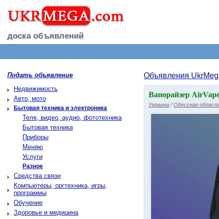
доска объявлений
Подать объявление
Объявления UkrMeg
Недвижимость
Вапорайзер AirVape
Авто, мото
Украина
/
Одесская област
Бытовая техника и электроника
Теле, видео, аудио, фототехника
Бытовая техника
Приборы
Меняю
Услуги
Разное
Средства связи
Компьютеры, оргтехника, игры,
программы
Обучение
Здоровье и медицина