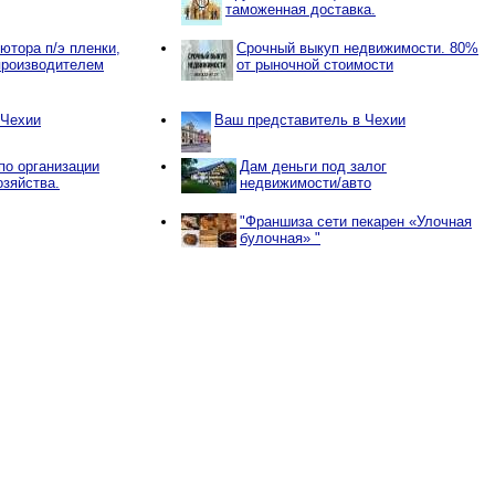
таможенная доставка.
тора п/э пленки,
Срочный выкуп недвижимости. 80%
производителем
от рыночной стоимости
 Чехии
Ваш представитель в Чехии
по организации
Дам деньги под залог
озяйства.
недвижимости/авто
"Франшиза сети пекарен «Улочная
булочная» "