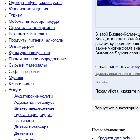
Одежда, обувь, аксессуары
Ювелирные изделия
Туризм
Мебель, интерьер, посуда
Строительство и ремонт
Реклама и Интернет
В этой Бизнес-Коллекц
Всех, кто ведет онлай
Продукты питания, алкоголь
раскрутку продвижение 
Отдам даром
Также многие хотят зн
Культура и искусство
Выгодная 5-уровневая 
Промышленное оборудование
Сырье и материалы
e-mail:
написать автор
Софт, программы
Удалить объявление с помо
Музыка
Жалоба
Кино и видео
Услуги
Пожалуйста, скажите п
Аудиторские услуги
Адвокаты, нотариусы
Бизнес предложения
Бухгалтерия, аудит
Гостиницы
Дизайн интерьера
Новые объявления:
Детективы
Кредити для всіх
Консалтинг