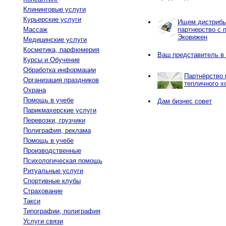
Клининговые услуги
Курьерские услуги
Ищем дистрибью
Массаж
партнерство с 
Эковижен
Медицинские услуги
Косметика, парфюмерия
Ваш представитель в
Курсы и Обучение
Обработка информации
Партнёрство 
Организация праздников
тепличного х
Охрана
Помощь в учебе
Дам бизнес совет
Парикмахерские услуги
Перевозки, грузчики
Полиграфия, реклама
Помощь в учебе
Производственные
Психологическая помощь
Ритуальные услуги
Спортивные клубы
Страхование
Такси
Типографии, полиграфия
Услуги связи