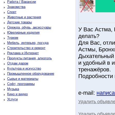
Работа / Вакансии
Знакомства
Спорт
Животные и растения
Детские товары
Одежда, обувь, аксессуары
У Вас Астма,
Ювелирные изделия
делать?
Туризм
Для Вас, отл
Мебель, интерьер, посуда
Строительство и ремонт
Астмы, Бронх
Реклама и Интернет
Дыхательный
Продукты питания, алкоголь
и удобный в 
Отдам даром
тренажёров.
Культура и искусство
Промышленное оборудование
Подробности н
Сырье и материалы
Софт, программы
Музыка
e-mail:
написа
Кино и видео
Услуги
Удалить объявл
Удалить объявле