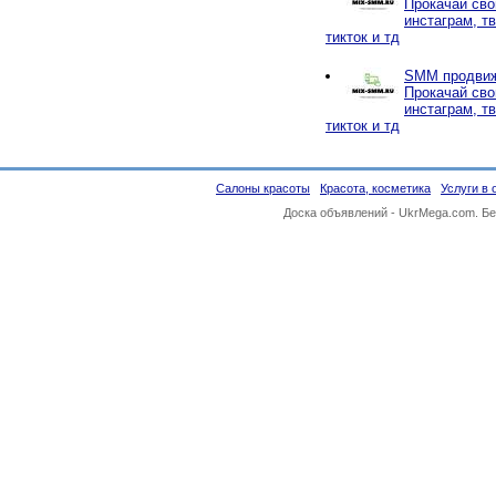
Прокачай сво
инстаграм, тв
тикток и тд
SMM продвиж
Прокачай сво
инстаграм, тв
тикток и тд
Салоны красоты
Красота, косметика
Услуги в 
Доска объявлений -
UkrMega.com
. Б