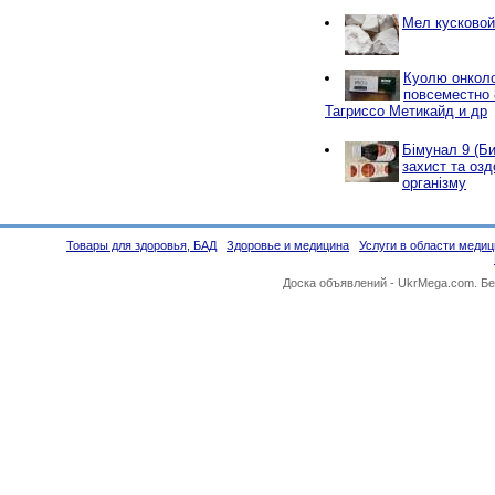
Мел кусковой
Куолю онколо
повсеместно 
Тагриссо Метикайд и др
Бімунал 9 (Б
захист та оз
організму
Товары для здоровья, БАД
Здоровье и медицина
Услуги в области меди
Доска объявлений -
UkrMega.com
. Б