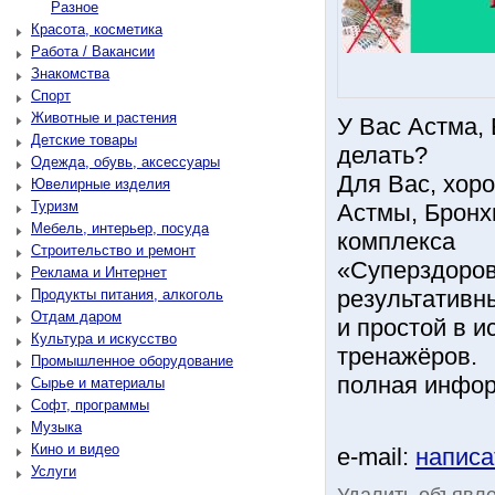
Разное
Красота, косметика
Работа / Вакансии
Знакомства
Спорт
Животные и растения
У Вас Астма,
Детские товары
делать?
Одежда, обувь, аксессуары
Для Вас, хор
Ювелирные изделия
Туризм
Астмы, Бронх
Мебель, интерьер, посуда
комплекса
Строительство и ремонт
«Суперздоров
Реклама и Интернет
результативн
Продукты питания, алкоголь
Отдам даром
и простой в 
Культура и искусство
тренажёров.
Промышленное оборудование
полная информ
Сырье и материалы
Софт, программы
Музыка
Кино и видео
e-mail:
написа
Услуги
Удалить объявл