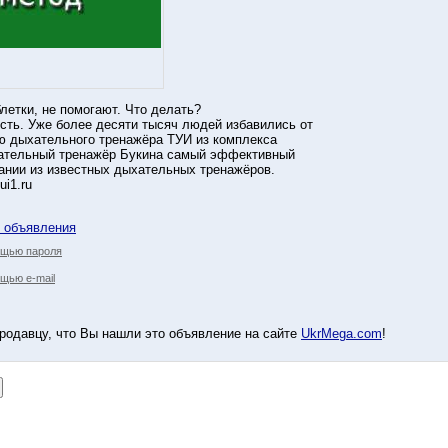
летки, не помогают. Что делать?
сть. Уже более десяти тысяч людей избавились от
ю дыхательного тренажёра ТУИ из комплекса
ательный тренажёр Букина самый эффективный
ании из известных дыхательных тренажёров.
ui1.ru
у объявления
ощью пароля
щью e-mail
родавцу, что Вы нашли это объявление на сайте
UkrMega.com
!