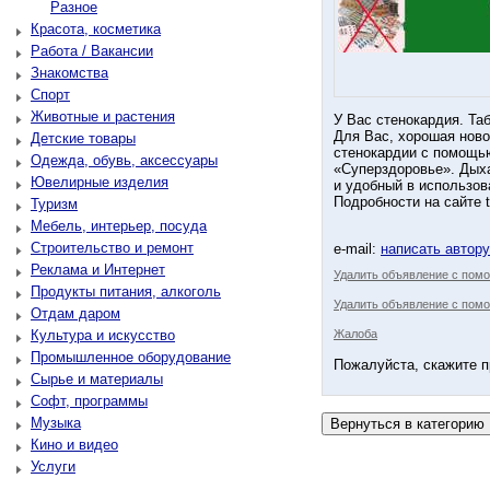
Разное
Красота, косметика
Работа / Вакансии
Знакомства
Спорт
Животные и растения
У Вас стенокардия. Таб
Для Вас, хорошая ново
Детские товары
стенокардии с помощь
Одежда, обувь, аксессуары
«Суперздоровье». Дых
Ювелирные изделия
и удобный в использов
Подробности на сайте t
Туризм
Мебель, интерьер, посуда
Строительство и ремонт
e-mail:
написать автор
Реклама и Интернет
Удалить объявление с пом
Продукты питания, алкоголь
Удалить объявление с помо
Отдам даром
Культура и искусство
Жалоба
Промышленное оборудование
Пожалуйста, скажите п
Сырье и материалы
Софт, программы
Музыка
Кино и видео
Услуги