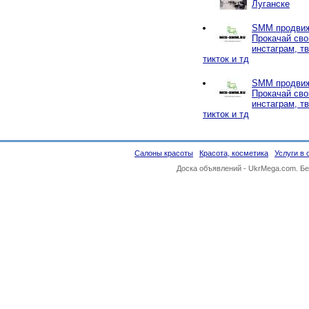
Луганске
SMM продвиж
Прокачай сво
инстаграм, тв
тикток и тд
SMM продвиж
Прокачай сво
инстаграм, тв
тикток и тд
Салоны красоты
Красота, косметика
Услуги в 
Доска объявлений -
UkrMega.com
. Б