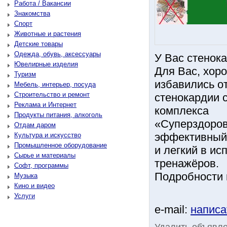
Работа / Вакансии
Знакомства
Спорт
Животные и растения
Детские товары
Одежда, обувь, аксессуары
У Вас стенока
Ювелирные изделия
Для Вас, хор
Туризм
избавились о
Мебель, интерьер, посуда
Строительство и ремонт
стенокардии 
Реклама и Интернет
комплекса
Продукты питания, алкоголь
«Суперздоров
Отдам даром
эффективный
Культура и искусство
Промышленное оборудование
и легкий в и
Сырье и материалы
тренажёров.
Софт, программы
Подробности н
Музыка
Кино и видео
Услуги
e-mail:
написа
Удалить объявл