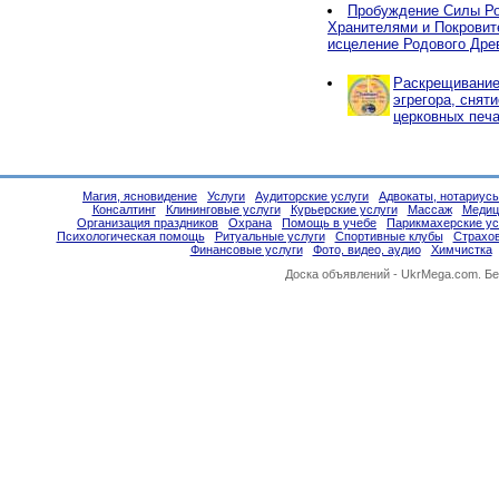
Пробуждение Силы Ро
Хранителями и Покровит
исцеление Родового Дре
Раскрещивание,
эгрегора, снят
церковных печа
Магия, ясновидение
Услуги
Аудиторские услуги
Адвокаты, нотариус
Консалтинг
Клининговые услуги
Курьерские услуги
Массаж
Медиц
Организация праздников
Охрана
Помощь в учебе
Парикмахерские ус
Психологическая помощь
Ритуальные услуги
Спортивные клубы
Страхо
Финансовые услуги
Фото, видео, аудио
Химчистка
Доска объявлений -
UkrMega.com
. Б