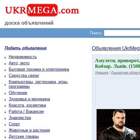
доска объявлений
Поиск:
Подать объявление
Объявления UkrMeg
Недвижимость
Амулети, приворот,
Авто, мото
Кобзар. Львів. (15
Бытовая техника и электроника
Украина
/
Львовская облас
Средства связи
Компьютеры, оргтехника, игры,
программы
Обучение
Здоровье и медицина
Красота, косметика
Работа / Вакансии
Знакомства
Спорт
Животные и растения
Детские товары