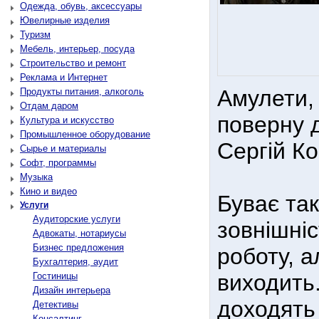
Одежда, обувь, аксессуары
Ювелирные изделия
Туризм
Мебель, интерьер, посуда
Строительство и ремонт
Реклама и Интернет
Амулети, 
Продукты питания, алкоголь
Отдам даром
поверну 
Культура и искусство
Промышленное оборудование
Сергій Ко
Сырье и материалы
Софт, программы
Музыка
Кино и видео
Буває та
Услуги
Аудиторские услуги
зовнішніс
Адвокаты, нотариусы
Бизнес предложения
роботу, а
Бухгалтерия, аудит
виходить.
Гостиницы
Дизайн интерьера
доходять
Детективы
Консалтинг