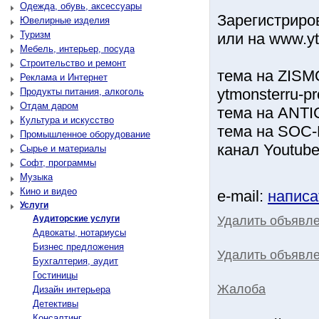
Одежда, обувь, аксессуары
Зарегистриро
Ювелирные изделия
Туризм
или на www.yt
Мебель, интерьер, посуда
Строительство и ремонт
тема на ZISMO.
Реклама и Интернет
ytmonsterru-pr
Продукты питания, алкоголь
Отдам даром
тема на ANTIC
Культура и искусство
тема на SOC-L
Промышленное оборудование
канал Youtube 
Сырье и материалы
Софт, программы
Музыка
Кино и видео
e-mail:
написа
Услуги
Удалить объявл
Аудиторские услуги
Адвокаты, нотариусы
Бизнес предложения
Удалить объявле
Бухгалтерия, аудит
Гостиницы
Жалоба
Дизайн интерьера
Детективы
Консалтинг