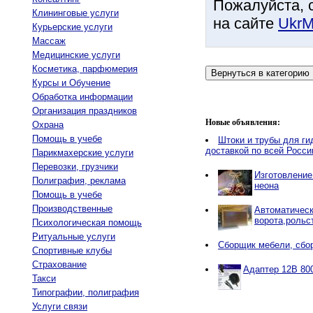
Пожалуйста, 
Клининговые услуги
на сайте
UkrM
Курьерские услуги
Массаж
Медицинские услуги
Косметика, парфюмерия
Курсы и Обучение
Обработка информации
Организация праздников
Новые объявления:
Охрана
Помощь в учебе
Штоки и трубы для ги
доставкой по всей Росси
Парикмахерские услуги
Перевозки, грузчики
Изготовление
Полиграфия, реклама
неона
Помощь в учебе
Производственные
Автоматичес
ворота,рольс
Психологическая помощь
Ритуальные услуги
Сборщик мебели, сбо
Спортивные клубы
Страхование
Адаптер 12В 80
Такси
Типографии, полиграфия
Услуги связи