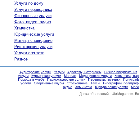
Услуги по дому
Услуги переводчика
Финансовые услуги
Фото, видео, аудио
Химчистка
Юридические услуги
Магия, ясновидение
Риэлторские услуги
Услуги агентств
Разное
Аудиторские услуги
Услуги
Адвокаты, нотариусы
Бизнес предложения
услуги
Курьерские услуги
Массаж
Медицинские услуги
Косметика, па
Помощь в учебе
Парикмахерские услуги
Перевозки, грузчики
Полиграф
услуги
Спортивные клубы
Страхование
Такси
Типографии, полиграф
аудио
Химчистка
Юридические услуги
Маги
Доска объявлений -
UkrMega.com
. Б