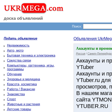
доска объявлений
Поиск:
Подать объявление
Объявления UkrMeg
Недвижимость
Аккаунты и промок
Авто, мото
Россия
/
Санкт-Петербург 
Бытовая техника и электроника
Аккаунты и пр
Средства связи
Компьютеры, оргтехника, игры,
YTuber
программы
Аккаунты и пр
Обучение
YTuber.ru для
Здоровье и медицина
Красота, косметика
просмотров, п
Работа / Вакансии
В нашем мага
Знакомства
сайта YTMON
Спорт
Животные и растения
YTUBER.RU
Детские товары