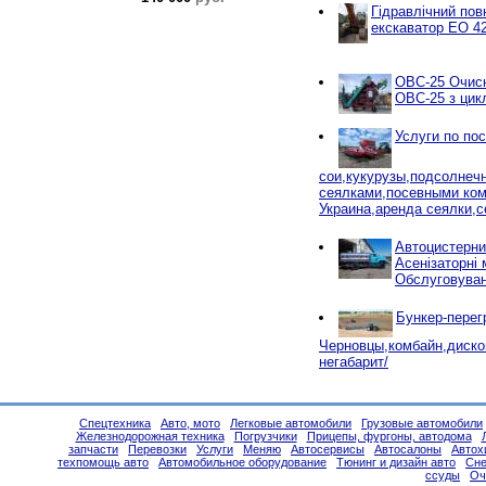
Гідравлічний по
екскаватор ЕО 4
ОВС-25 Очисн
ОВС-25 з цик
Услуги по по
сои,кукурузы,подсолнеч
сеялками,посевными ко
Украина,аренда сеялки,с
Автоцистерни
Асенізаторні 
Обслуговуван
Бункер-перег
Черновцы,комбайн,диско
негабарит/
Спецтехника
Авто, мото
Легковые автомобили
Грузовые автомобили
Железнодорожная техника
Погрузчики
Прицепы, фургоны, автодома
запчасти
Перевозки
Услуги
Меняю
Автосервисы
Автосалоны
Автох
техпомощь авто
Автомобильное оборудование
Тюнинг и дизайн авто
Сне
ссуды
Оч