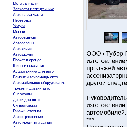
Мото запчасти
Запчасти к спецтехнике
Авто на запчасти
Перевозки
Услуги
Меняю
Автосервисы
Автосалоны
Автохимия
ООО «Тубор-П
Автошколы
изготовление
Прокат и аренда
Шины и покрышки
продажей авт
Аудиотехника для авто
ассенизаторн
Ремонт и техпомощь авто
другой спецте
Автомобильное оборудование
Тюнинг и дизайн авто
Снегоходы
Руководитель
Диски для авто
изготовлении
Сигнализации
Гаражи, стоянки
автомобилей,
Автострахование
***
Авто кредиты и ссуды