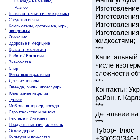
Наши услуги:
Очередь на машину
Изготовление
Разное
Бытовая техника и электроника
Изготовления
Средства связи
Изготовления
Компьютеры, оргтехника, игры,
программы
Изготовления
Обучение
жидкостями;
Здоровье и медицина
***
Красота, косметика
Капитальный 
Работа / Вакансии
Знакомства
числе изотер
Спорт
сложности об
Животные и растения
***
Детские товары
Одежда, обувь, аксессуары
Контакты: Укр
Ювелирные изделия
район, г. Карл
Туризм
***
Мебель, интерьер, посуда
Строительство и ремонт
Детальнее на 
Реклама и Интернет
***
Продукты питания, алкоголь
Тубор-Плюс
Отдам даром
+38(050)346-1
Культура и искусство