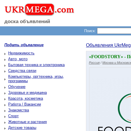
доска объявлений
Поиск:
Подать объявление
Объявления UkrMeg
Недвижимость
«FOODSTORY» - По
Авто, мото
Россия
/
Москва и Московск
Бытовая техника и электроника
Средства связи
Компьютеры, оргтехника, игры,
программы
Обучение
Здоровье и медицина
Красота, косметика
Работа / Вакансии
Знакомства
Спорт
Животные и растения
Детские товары