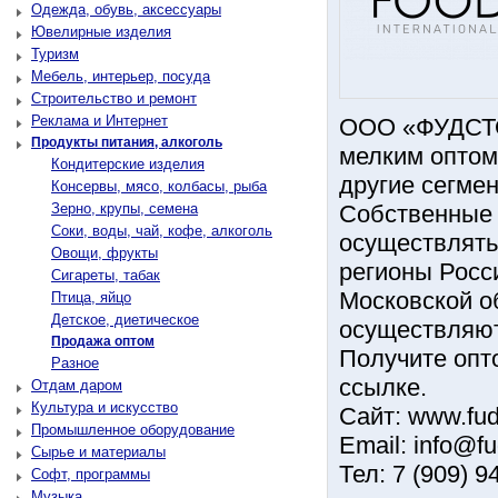
Одежда, обувь, аксессуары
Ювелирные изделия
Туризм
Мебель, интерьер, посуда
Строительство и ремонт
Реклама и Интернет
ООО «ФУДСТОР
Продукты питания, алкоголь
мелким оптом 
Кондитерские изделия
другие сегме
Консервы, мясо, колбасы, рыба
Зерно, крупы, семена
Собственные 
Соки, воды, чай, кофе, алкоголь
осуществлять
Овощи, фрукты
регионы Росс
Сигареты, табак
Московской о
Птица, яйцо
Детское, диетическое
осуществляют
Продажа оптом
Получите опт
Разное
ссылке.
Отдам даром
Культура и искусство
Сайт: www.fuds
Промышленное оборудование
Email: info@fu
Сырье и материалы
Тел: 7 (909) 9
Софт, программы
Музыка